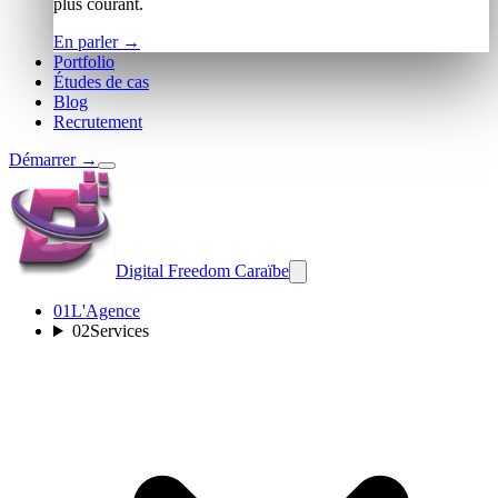
plus courant.
En parler
→
Portfolio
Études de cas
Blog
Recrutement
Démarrer
→
Digital Freedom
Caraïbe
01
L'Agence
02
Services