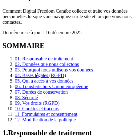
Comment Digital Freedom Caraïbe collecte et traite vos données
personnelles lorsque vous naviguez sur le site et lorsque vous nous
contactez.
Dernière mise à jour : 16 décembre 2025
SOMMAIRE
01
.
Responsable de traitement
02
.
Données que nous collectons
03
.
Pourquoi nous utilisons vos données
04
.
Bases légales (RGPD)
05
.
Qui a accès à vos données
06
.
Transferts hors Union européenne
07
.
Durées de conservation
08
.
Sécurité
09
.
Vos droits (RGPD)
10
.
Cookies et traceurs
11
.
Formulaires et consentement
12
.
Modification de la politique
1
.
Responsable de traitement