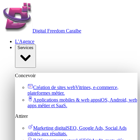
Digital Freedom
Caraïbe
L'Agence
Services
Concevoir
Création de sites web
Vitrines, e-commerce,
plateformes métier.
Applications mobiles & web apps
iOS, Android, web
apps métier et SaaS.
Attirer
Marketing digital
SEO, Google Ads, Social Ads
pilotés aux résultats.