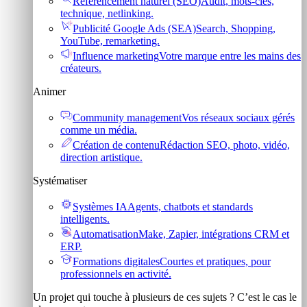
Référencement naturel (SEO)
Audit, mots-clés,
technique, netlinking.
Publicité Google Ads (SEA)
Search, Shopping,
YouTube, remarketing.
Influence marketing
Votre marque entre les mains des
créateurs.
Animer
Community management
Vos réseaux sociaux gérés
comme un média.
Création de contenu
Rédaction SEO, photo, vidéo,
direction artistique.
Systématiser
Systèmes IA
Agents, chatbots et standards
intelligents.
Automatisation
Make, Zapier, intégrations CRM et
ERP.
Formations digitales
Courtes et pratiques, pour
professionnels en activité.
Un projet qui touche à plusieurs de ces sujets ? C’est le cas le